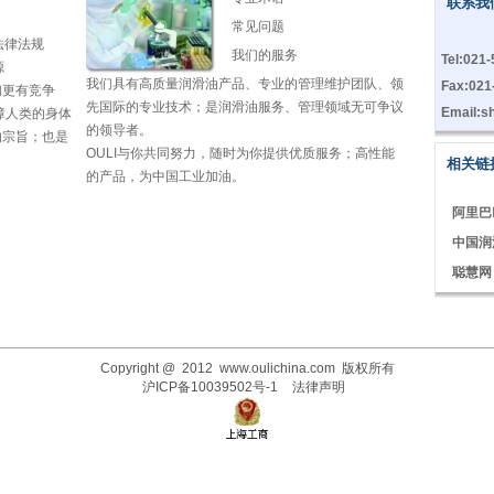
联系我
常见问题
法律法规
我们的服务
Tel:021
源
我们具有高质量润滑油产品、专业的管理维护团队、领
Fax:021
们更有竞争
先国际的专业技术；是润滑油服务、管理领域无可争议
Email:s
障人类的身体
的领导者。
的宗旨；也是
OULI与你共同努力，随时为你提供优质服务；高性能
相关链
的产品，为中国工业加油。
阿里巴
中国润
聪慧网
工业润
勤加缘
Copyright @ 2012
www.oulichina.com
版权所有
沪ICP备10039502号-1
法律声明